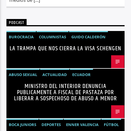
PODCAST
BUROCRACIA
COLUMNISTAS
GUIDO CALDERÓN
LA TRAMPA QUE NOS CIERRA LA VISA SCHENGEN
LIBRE COMERCIO
NOTICIAS
NOTICIAS ECUADOR
OPINIÓN
UNIÓN EUROPEA
ABUSO SEXUAL
ACTUALIDAD
ECUADOR
MINISTRO DEL INTERIOR DENUNCIA
JOHN REIMBERG
MINISTRO DEL INTERIOR
NOTICIAS
PUBLICAMENTE A FISCAL DE PASTAZA POR
SEGURIDAD
LIBERAR A SOSPECHOSO DE ABUSO A MENOR
BOCA JUNIORS
DEPORTES
ENNER VALENCIA
FÚTBOL