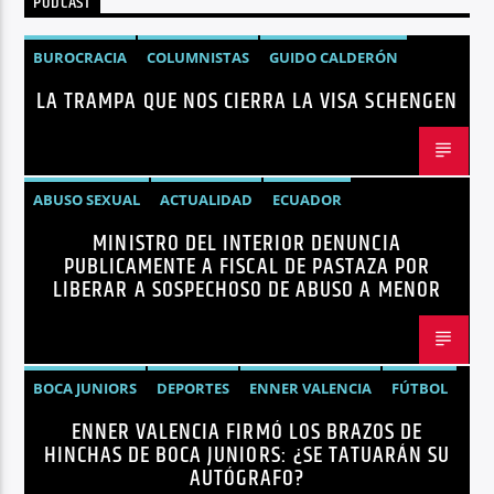
PODCAST
Radio hola
BUROCRACIA
COLUMNISTAS
GUIDO CALDERÓN
LA TRAMPA QUE NOS CIERRA LA VISA SCHENGEN
LIBRE COMERCIO
NOTICIAS
NOTICIAS ECUADOR
OPINIÓN
UNIÓN EUROPEA
ABUSO SEXUAL
ACTUALIDAD
ECUADOR
MINISTRO DEL INTERIOR DENUNCIA
JOHN REIMBERG
MINISTRO DEL INTERIOR
NOTICIAS
PUBLICAMENTE A FISCAL DE PASTAZA POR
SEGURIDAD
LIBERAR A SOSPECHOSO DE ABUSO A MENOR
BOCA JUNIORS
DEPORTES
ENNER VALENCIA
FÚTBOL
ENNER VALENCIA FIRMÓ LOS BRAZOS DE
NOTICIAS
HINCHAS DE BOCA JUNIORS: ¿SE TATUARÁN SU
AUTÓGRAFO?