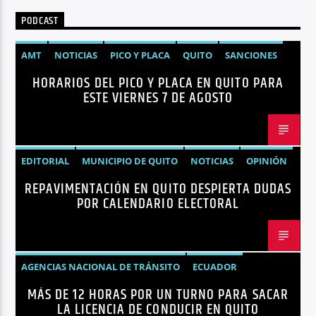
PODCAST
AMT
NOTICIAS
PICO Y PLACA
QUITO
SANCIONES
HORARIOS DEL PICO Y PLACA EN QUITO PARA
ESTE VIERNES 7 DE AGOSTO
EDITORIAL
MUNICIPIO DE QUITO
NOTICIAS
OPINIÓN
REPAVIMENTACIÓN EN QUITO DESPIERTA DUDAS
QUITO
REPAVIMENTACIÓN
POR CALENDARIO ELECTORAL
AGENCIAS NACIONAL DE TRÁNSITO
ECUADOR
MÁS DE 12 HORAS POR UN TURNO PARA SACAR
LICENCIAS
NOTICIAS
LA LICENCIA DE CONDUCIR EN QUITO