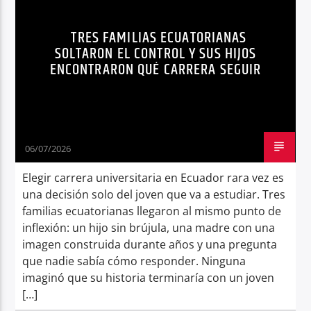
ELECCIÓN DE CARRERA ECUADOR
Radio hola
TRES FAMILIAS ECUATORIANAS
INGENIERÍA BIOMÉDICA ECUADOR
SOLTARON EL CONTROL Y SUS HIJOS
ENCONTRARON QUÉ CARRERA SEGUIR
MERCADO LABORAL GRADUADOS ECUADOR
NOTICIAS
ORIENTACIÓN VOCACIONAL
PRESIÓN FAMILIAR CARRERA UNIVERSITARIA
SOCIEDAD
06/07/2026
Elegir carrera universitaria en Ecuador rara vez es
una decisión solo del joven que va a estudiar. Tres
familias ecuatorianas llegaron al mismo punto de
inflexión: un hijo sin brújula, una madre con una
imagen construida durante años y una pregunta
que nadie sabía cómo responder. Ninguna
imaginó que su historia terminaría con un joven
[…]