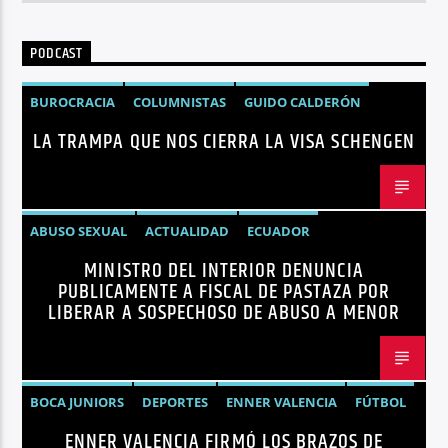
PODCAST
BUROCRACIA
COLUMNISTAS
GUIDO CALDERÓN
LA TRAMPA QUE NOS CIERRA LA VISA SCHENGEN
LIBRE COMERCIO
NOTICIAS
NOTICIAS ECUADOR
OPINIÓN
UNIÓN EUROPEA
ABUSO SEXUAL
ACTUALIDAD
ECUADOR
MINISTRO DEL INTERIOR DENUNCIA
JOHN REIMBERG
MINISTRO DEL INTERIOR
NOTICIAS
PUBLICAMENTE A FISCAL DE PASTAZA POR
SEGURIDAD
LIBERAR A SOSPECHOSO DE ABUSO A MENOR
BOCA JUNIORS
DEPORTES
ENNER VALENCIA
FÚTBOL
ENNER VALENCIA FIRMÓ LOS BRAZOS DE
NOTICIAS