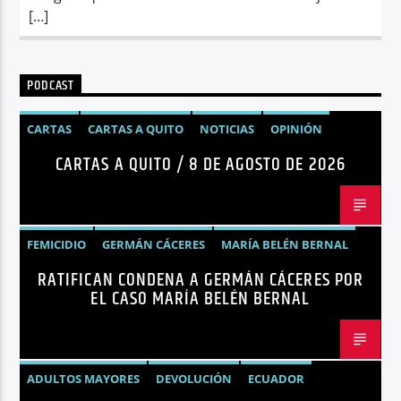
[…]
PODCAST
CARTAS
CARTAS A QUITO
NOTICIAS
OPINIÓN
CARTAS A QUITO / 8 DE AGOSTO DE 2026
FEMICIDIO
GERMÁN CÁCERES
MARÍA BELÉN BERNAL
RATIFICAN CONDENA A GERMÁN CÁCERES POR
NOTICIAS
SEGURIDAD
EL CASO MARÍA BELÉN BERNAL
ADULTOS MAYORES
DEVOLUCIÓN
ECUADOR