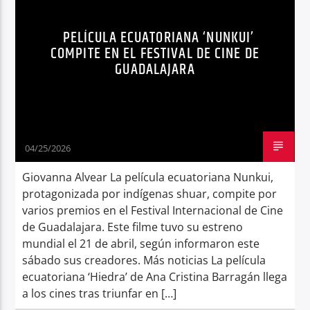
INDÍGENAS SHUAR
NOTICIAS
Radio hola
PELÍCULA ECUATORIANA ‘NUNKUI’
PELÍCULA NUNKUI
SÍNTESIS NOTICIOSA
COMPITE EN EL FESTIVAL DE CINE DE
GUADALAJARA
VERENICE BENÍTEZ
04/25/2026
Giovanna Alvear La película ecuatoriana Nunkui,
protagonizada por indígenas shuar, compite por
varios premios en el Festival Internacional de Cine
de Guadalajara. Este filme tuvo su estreno
mundial el 21 de abril, según informaron este
sábado sus creadores. Más noticias La película
ecuatoriana ‘Hiedra’ de Ana Cristina Barragán llega
a los cines tras triunfar en […]