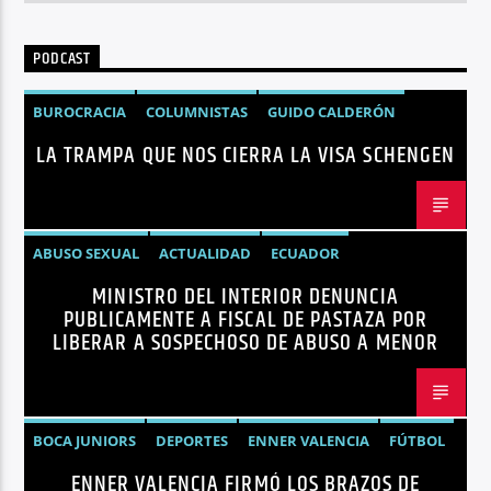
PODCAST
BUROCRACIA
COLUMNISTAS
GUIDO CALDERÓN
LA TRAMPA QUE NOS CIERRA LA VISA SCHENGEN
LIBRE COMERCIO
NOTICIAS
NOTICIAS ECUADOR
OPINIÓN
UNIÓN EUROPEA
ABUSO SEXUAL
ACTUALIDAD
ECUADOR
MINISTRO DEL INTERIOR DENUNCIA
JOHN REIMBERG
MINISTRO DEL INTERIOR
NOTICIAS
PUBLICAMENTE A FISCAL DE PASTAZA POR
SEGURIDAD
LIBERAR A SOSPECHOSO DE ABUSO A MENOR
BOCA JUNIORS
DEPORTES
ENNER VALENCIA
FÚTBOL
ENNER VALENCIA FIRMÓ LOS BRAZOS DE
NOTICIAS