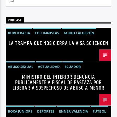
PODCAST
BUROCRACIA
COLUMNISTAS
GUIDO CALDERÓN
LA TRAMPA QUE NOS CIERRA LA VISA SCHENGEN
LIBRE COMERCIO
NOTICIAS
NOTICIAS ECUADOR
OPINIÓN
UNIÓN EUROPEA
ABUSO SEXUAL
ACTUALIDAD
ECUADOR
MINISTRO DEL INTERIOR DENUNCIA
JOHN REIMBERG
MINISTRO DEL INTERIOR
NOTICIAS
PUBLICAMENTE A FISCAL DE PASTAZA POR
SEGURIDAD
LIBERAR A SOSPECHOSO DE ABUSO A MENOR
BOCA JUNIORS
DEPORTES
ENNER VALENCIA
FÚTBOL