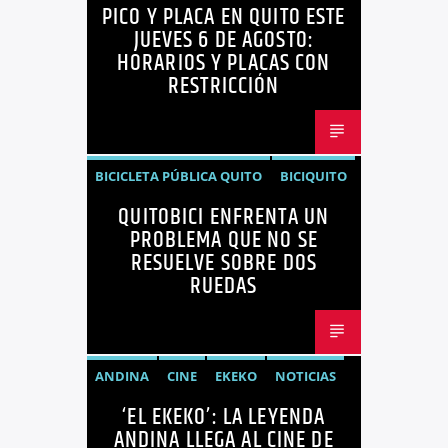
PICO Y PLACA EN QUITO ESTE
PICO Y PLACA
QUITO
JUEVES 6 DE AGOSTO:
HORARIOS Y PLACAS CON
RESTRICCIÓN
BICICLETA PÚBLICA QUITO
BICIQUITO
QUITOBICI ENFRENTA UN
CICLOVÍAS QUITO
EDITORIAL
PROBLEMA QUE NO SE
METRO DE QUITO BICICLETA
RESUELVE SOBRE DOS
RUEDAS
MOVILIDAD ACTIVA QUITO
MOVILIDAD SOSTENIBLE QUITO
NOTICIAS
ANDINA
CINE
EKEKO
NOTICIAS
PLAN MAESTRO MOVILIDAD QUITO
‘EL EKEKO’: LA LEYENDA
PELÍCULAS
TENDENCIAS
TERROR
QUITOBICI
ANDINA LLEGA AL CINE DE