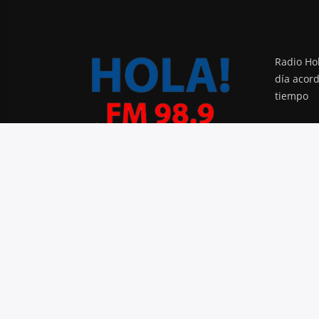
Radio Hol
día acor
tiempo
PODCAST
BLOG