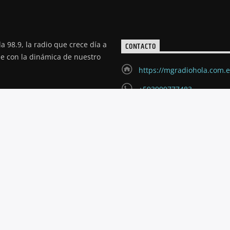
a 98.9, la radio que crece día a
CONTACTO
de con la dinámica de nuestro
https://mgradiohola.com.
+593999777483
radioholariobamba@hotm