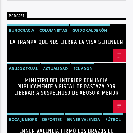
PODCAST
BUROCRACIA
COLUMNISTAS
GUIDO CALDERÓN
LA TRAMPA QUE NOS CIERRA LA VISA SCHENGEN
LIBRE COMERCIO
NOTICIAS
NOTICIAS ECUADOR
OPINIÓN
UNIÓN EUROPEA
ABUSO SEXUAL
ACTUALIDAD
ECUADOR
MINISTRO DEL INTERIOR DENUNCIA
JOHN REIMBERG
MINISTRO DEL INTERIOR
NOTICIAS
PUBLICAMENTE A FISCAL DE PASTAZA POR
SEGURIDAD
LIBERAR A SOSPECHOSO DE ABUSO A MENOR
BOCA JUNIORS
DEPORTES
ENNER VALENCIA
FÚTBOL
ENNER VALENCIA FIRMÓ LOS BRAZOS DE
NOTICIAS