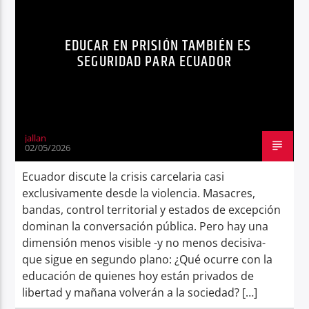
MILLENNIALS
NOTICIAS
Radio hola
EDUCAR EN PRISIÓN TAMBIÉN ES
REINSERCIÓN SOCIAL
SEGURIDAD
SEGURIDAD PARA ECUADOR
SISTEMA CARCELARIO
jallan
02/05/2026
Ecuador discute la crisis carcelaria casi
exclusivamente desde la violencia. Masacres,
bandas, control territorial y estados de excepción
dominan la conversación pública. Pero hay una
dimensión menos visible -y no menos decisiva-
que sigue en segundo plano: ¿Qué ocurre con la
educación de quienes hoy están privados de
libertad y mañana volverán a la sociedad? […]