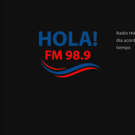
Radio Hol
día acor
tiempo