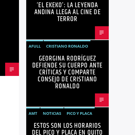
‘EL EKEKO’: LA LEYENDA
PELÍCULAS
TENDENCIAS
TERROR
ANDINA LLEGA AL CINE DE
TERROR
AFULL
CRISTIANO RONALDO
GEORGINA RODRÍGUEZ
CRÍTICA
GEORGINA RODRÍGUEZ
DEFIENDE SU CUERPO ANTE
NOTICIAS
REDES SOCIALES
CRÍTICAS Y COMPARTE
CONSEJO DE CRISTIANO
TENDENCIAS
TRENDING
VIRALES
RONALDO
AMT
NOTICIAS
PICO Y PLACA
ESTOS SON LOS HORARIOS
QUITO
SANCIONES
DEL PICO Y PLACA EN QUITO