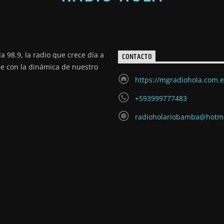
a 98.9, la radio que crece día a
CONTACTO
de con la dinámica de nuestro
https://mgradiohola.com.
+593999777483
radioholariobamba@hotm