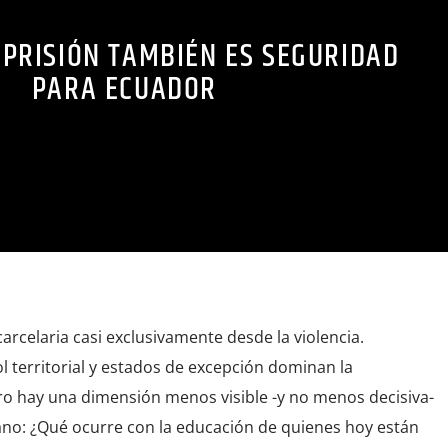
 PRISIÓN TAMBIÉN ES SEGURIDAD
PARA ECUADOR
carcelaria casi exclusivamente desde la violencia.
l territorial y estados de excepción dominan la
ro hay una dimensión menos visible -y no menos decisiva-
no: ¿Qué ocurre con la educación de quienes hoy están