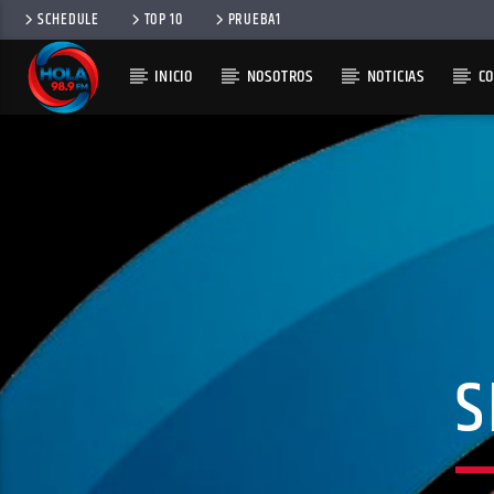
SCHEDULE
TOP 10
PRUEBA1
INICIO
NOSOTROS
NOTICIAS
C
RADIO HOLA
100
S