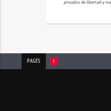
privados de libertad y ma
PAGES
1