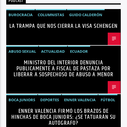
PODCAST
Radio hola
BUROCRACIA
COLUMNISTAS
GUIDO CALDERÓN
LA TRAMPA QUE NOS CIERRA LA VISA SCHENGEN
LIBRE COMERCIO
NOTICIAS
NOTICIAS ECUADOR
OPINIÓN
UNIÓN EUROPEA
ABUSO SEXUAL
ACTUALIDAD
ECUADOR
MINISTRO DEL INTERIOR DENUNCIA
JOHN REIMBERG
MINISTRO DEL INTERIOR
NOTICIAS
PUBLICAMENTE A FISCAL DE PASTAZA POR
SEGURIDAD
LIBERAR A SOSPECHOSO DE ABUSO A MENOR
BOCA JUNIORS
DEPORTES
ENNER VALENCIA
FÚTBOL
ENNER VALENCIA FIRMÓ LOS BRAZOS DE
NOTICIAS
HINCHAS DE BOCA JUNIORS: ¿SE TATUARÁN SU
AUTÓGRAFO?