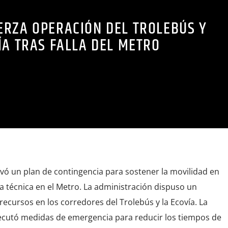
ERZA OPERACIÓN DEL TROLEBÚS Y
ÍA TRAS FALLA DEL METRO
ivó un plan de contingencia para sostener la movilidad en
cia técnica en el Metro. La administración dispuso un
ecursos en los corredores del Trolebús y la Ecovía. La
ecutó medidas de emergencia para reducir los tiempos de