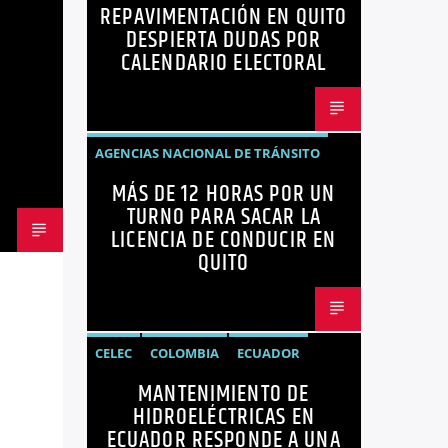
REPAVIMENTACIÓN EN QUITO
NOTICIAS
OPINIÓN
QUITO
DESPIERTA DUDAS POR
REPAVIMENTACIÓN
CALENDARIO ELECTORAL
AGENCIAS NACIONAL DE TRÁNSITO
MÁS DE 12 HORAS POR UN
ECUADOR
LICENCIAS
NOTICIAS
TURNO PARA SACAR LA
LICENCIA DE CONDUCIR EN
QUITO
CELEC
COLOMBIA
ECUADOR
MANTENIMIENTO DE
ENERGÍA
HIDROELÉCTRICAS
HIDROELÉCTRICAS EN
NOTICIAS
ECUADOR RESPONDE A UNA