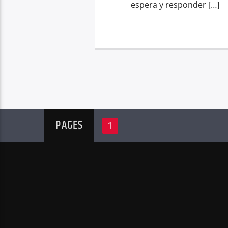
espera y responder […]
PAGES
1