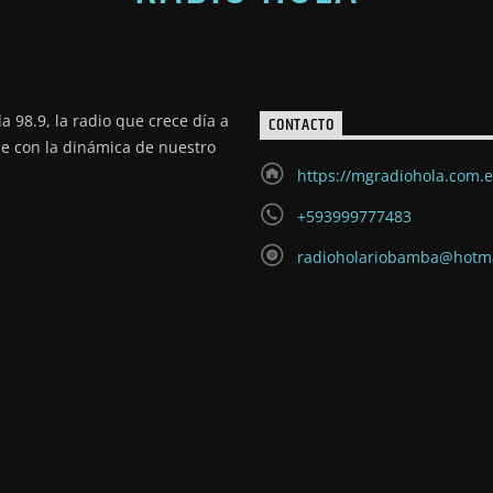
a 98.9, la radio que crece día a
CONTACTO
de con la dinámica de nuestro
https://mgradiohola.com.
+593999777483
radioholariobamba@hotm