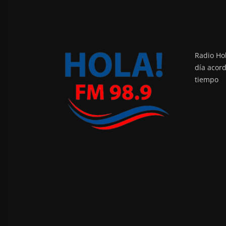
Radio Hol
día acor
tiempo