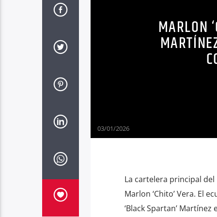
MARLON ‘
MARTÍNEZ
C
03/01/2026
La cartelera principal d
Marlon ‘Chito’ Vera. El e
‘Black Spartan’ Martínez