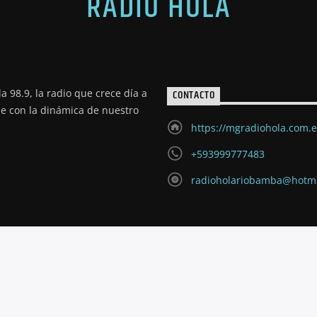
RADIO HOLA
a 98.9, la radio que crece día a
CONTACTO
de con la dinámica de nuestro
https://mgradiohola.com.
+593999777483
radioholariobamba@hotm