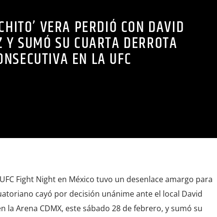
CHITO’ VERA PERDIÓ CON DAVID
 Y SUMÓ SU CUARTA DERROTA
ONSECUTIVA EN LA UFC
el UFC Fight Night en México tuvo un desenlace amargo para
cuatoriano cayó por decisión unánime ante el local David
 en la Arena CDMX, este sábado 28 de febrero, y sumó su