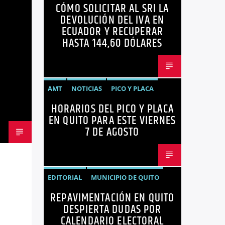
CÓMO SOLICITAR AL SRI LA
ECUADOR
NEGOCIOS
NOTICIAS
DEVOLUCIÓN DEL IVA EN
PERSONAS CON DISCAPACIDAD
ECUADOR Y RECUPERAR
HASTA 144,60 DÓLARES
AMT
NOTICIAS
PICO Y PLACA
HORARIOS DEL PICO Y PLACA
QUITO
SANCIONES
EN QUITO PARA ESTE VIERNES
7 DE AGOSTO
EDITORIAL
MUNICIPIO DE QUITO
REPAVIMENTACIÓN EN QUITO
NOTICIAS
OPINIÓN
QUITO
DESPIERTA DUDAS POR
REPAVIMENTACIÓN
CALENDARIO ELECTORAL