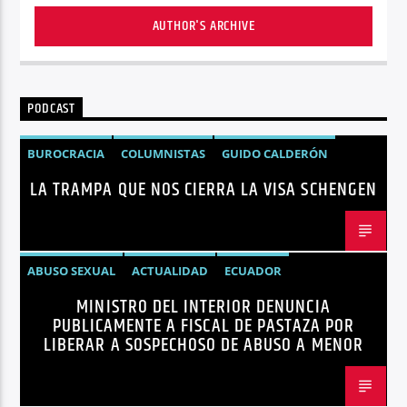
AUTHOR'S ARCHIVE
PODCAST
BUROCRACIA
COLUMNISTAS
GUIDO CALDERÓN
LA TRAMPA QUE NOS CIERRA LA VISA SCHENGEN
LIBRE COMERCIO
NOTICIAS
NOTICIAS ECUADOR
OPINIÓN
UNIÓN EUROPEA
ABUSO SEXUAL
ACTUALIDAD
ECUADOR
MINISTRO DEL INTERIOR DENUNCIA
JOHN REIMBERG
MINISTRO DEL INTERIOR
NOTICIAS
PUBLICAMENTE A FISCAL DE PASTAZA POR
SEGURIDAD
LIBERAR A SOSPECHOSO DE ABUSO A MENOR