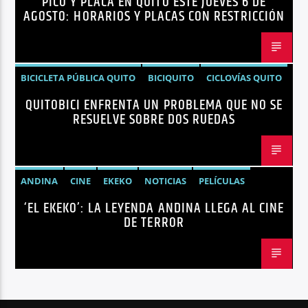
PICO Y PLACA EN QUITO ESTE JUEVES 6 DE
AGOSTO: HORARIOS Y PLACAS CON RESTRICCIÓN
BICICLETA PÚBLICA QUITO
BICIQUITO
CICLOVÍAS QUITO
QUITOBICI ENFRENTA UN PROBLEMA QUE NO SE
EDITORIAL
METRO DE QUITO BICICLETA
RESUELVE SOBRE DOS RUEDAS
MOVILIDAD ACTIVA QUITO
MOVILIDAD SOSTENIBLE QUITO
NOTICIAS
PLAN MAESTRO MOVILIDAD QUITO
QUITOBICI
ANDINA
CINE
EKEKO
NOTICIAS
PELÍCULAS
‘EL EKEKO’: LA LEYENDA ANDINA LLEGA AL CINE
TENDENCIAS
TERROR
DE TERROR