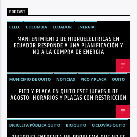
PODCAST
CELEC
COLOMBIA
ECUADOR
ENERGÍA
MANTENIMIENTO DE HIDROELÉCTRICAS EN
HIDROELÉCTRICAS
NOTICIAS
ECUADOR RESPONDE A UNA PLANIFICACIÓN Y
NO A LA COMPRA DE ENERGÍA
MUNICIPIO DE QUITO
NOTICIAS
PICO Y PLACA
QUITO
PICO Y PLACA EN QUITO ESTE JUEVES 6 DE
AGOSTO: HORARIOS Y PLACAS CON RESTRICCIÓN
BICICLETA PÚBLICA QUITO
BICIQUITO
CICLOVÍAS QUITO
EDITORIAL
METRO DE QUITO BICICLETA