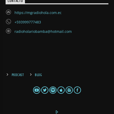
CONTACTO
https://mgradiohola.com.ec
+593999777483
radioholariobamba@hotmail.com
PODCAST
BLOG