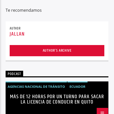
Te recomendamos
AUTHOR
JALLAN
AUTHOR'S ARCHIVE
PODCAST
AGENCIAS NACIONAL DE TRÁNSITO
ECUADOR
MÁS DE 12 HORAS POR UN TURNO PARA SACAR
LICENCIAS
NOTICIAS
LA LICENCIA DE CONDUCIR EN QUITO