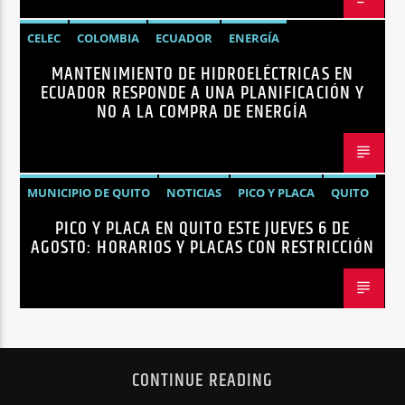
CELEC
COLOMBIA
ECUADOR
ENERGÍA
MANTENIMIENTO DE HIDROELÉCTRICAS EN
HIDROELÉCTRICAS
NOTICIAS
ECUADOR RESPONDE A UNA PLANIFICACIÓN Y
NO A LA COMPRA DE ENERGÍA
MUNICIPIO DE QUITO
NOTICIAS
PICO Y PLACA
QUITO
PICO Y PLACA EN QUITO ESTE JUEVES 6 DE
AGOSTO: HORARIOS Y PLACAS CON RESTRICCIÓN
CONTINUE READING