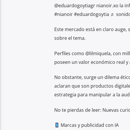
@eduardogoytiagr nianoir.xo la influ
#nianoir #eduardogoytia ♬ sonido
Este mercado está en claro auge, 
sobre el tema.
Perfiles como @lilmiquela, con mil
poseen un valor económico real y 
No obstante, surge un dilema étic
aclaran que son productos digital
estrategia para manipular a la au
No te pierdas de leer: Nuevas cur
Marcas y publicidad con IA