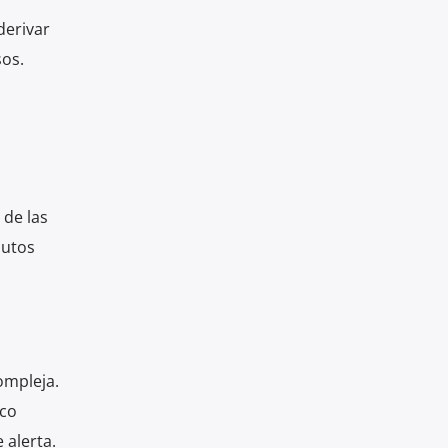
derivar
sos.
 de las
nutos
ompleja.
oco
 alerta.