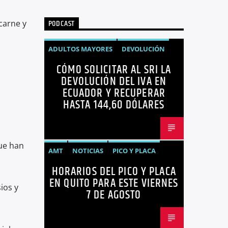
PODCAST
carne y
ADULTOS MAYORES
DEVOLUCIÓN
CÓMO SOLICITAR AL SRI LA
ECUADOR
NEGOCIOS
NOTICIAS
DEVOLUCIÓN DEL IVA EN
PERSONAS CON DISCAPACIDAD
ECUADOR Y RECUPERAR
HASTA 144,60 DÓLARES
que han
AMT
NOTICIAS
PICO Y PLACA
HORARIOS DEL PICO Y PLACA
QUITO
SANCIONES
EN QUITO PARA ESTE VIERNES
ios y
7 DE AGOSTO