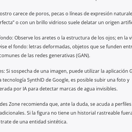
l rostro carece de poros, pecas o líneas de expresión naturale
ecta” o con un brillo vidrioso suele delatar un origen artific
ondo: Observe los aretes o la estructura de los ojos; en la vi
vise el fondo: letras deformadas, objetos que se funden entr
 comunes de las redes generativas (GAN).
es: Si sospecha de una imagen, puede utilizar la aplicación 
a tecnología SynthID de Google, es posible subir una foto y
rada por IA para detectar marcas de agua invisibles.
edes Zone recomienda que, ante la duda, se acuda a perfiles
dicionales. Si la figura no tiene un historial rastreable fuer
trate de una entidad sintética.