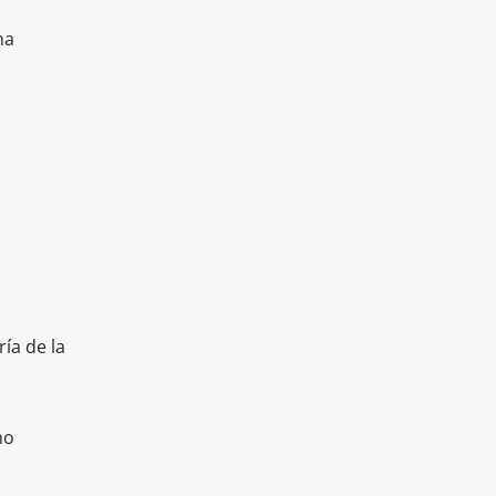
ha
♬
ía de la
mo