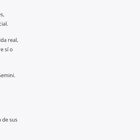
s,
ial.
da real,
e sí o
Gemini.
a de sus