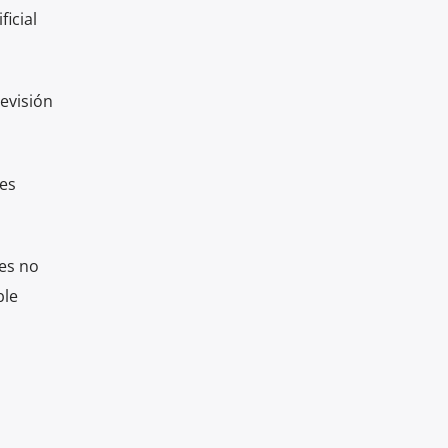
ficial
evisión
les
es no
ble