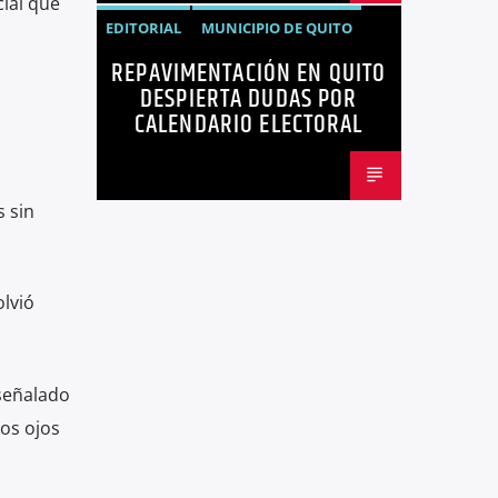
cial que
EDITORIAL
MUNICIPIO DE QUITO
REPAVIMENTACIÓN EN QUITO
NOTICIAS
OPINIÓN
QUITO
DESPIERTA DUDAS POR
REPAVIMENTACIÓN
CALENDARIO ELECTORAL
s sin
lvió
señalado
los ojos