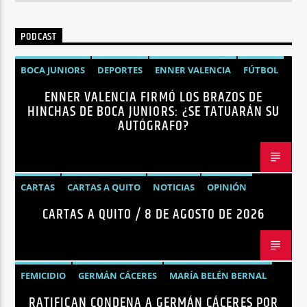
PODCAST
BOCA JUNIORS
DEPORTES
ENNER VALENCIA
FÚTBOL
ENNER VALENCIA FIRMÓ LOS BRAZOS DE
NOTICIAS
HINCHAS DE BOCA JUNIORS: ¿SE TATUARÁN SU
AUTÓGRAFO?
CARTAS
CARTAS A QUITO
NOTICIAS
OPINIÓN
CARTAS A QUITO / 8 DE AGOSTO DE 2026
FEMICIDIO
GERMÁN CÁCERES
MARÍA BELÉN BERNAL
RATIFICAN CONDENA A GERMÁN CÁCERES POR
NOTICIAS
SEGURIDAD