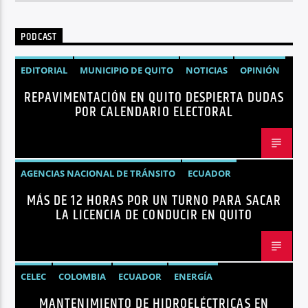
PODCAST
EDITORIAL
MUNICIPIO DE QUITO
NOTICIAS
OPINIÓN
REPAVIMENTACIÓN EN QUITO DESPIERTA DUDAS
QUITO
REPAVIMENTACIÓN
POR CALENDARIO ELECTORAL
AGENCIAS NACIONAL DE TRÁNSITO
ECUADOR
MÁS DE 12 HORAS POR UN TURNO PARA SACAR
LICENCIAS
NOTICIAS
LA LICENCIA DE CONDUCIR EN QUITO
CELEC
COLOMBIA
ECUADOR
ENERGÍA
MANTENIMIENTO DE HIDROELÉCTRICAS EN
HIDROELÉCTRICAS
NOTICIAS