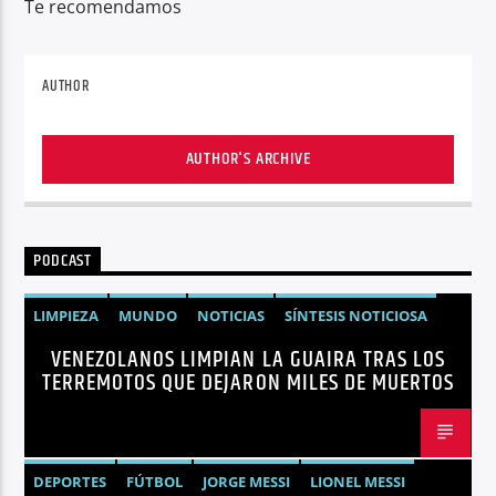
Te recomendamos
AUTHOR
AUTHOR'S ARCHIVE
PODCAST
LIMPIEZA
MUNDO
NOTICIAS
SÍNTESIS NOTICIOSA
VENEZOLANOS LIMPIAN LA GUAIRA TRAS LOS
TERREMOTOS VENEZUELA
VENEZUELA
TERREMOTOS QUE DEJARON MILES DE MUERTOS
DEPORTES
FÚTBOL
JORGE MESSI
LIONEL MESSI