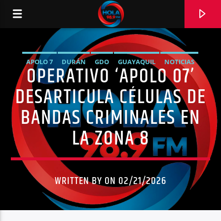
APOLO 7
DURÁN
GDO
GUAYAQUIL
NOTICIAS
OPERATIVO ‘APOLO 07’
RADIO HOLA
NUEVA PROSPERINA
POLICÍA NACIONAL
TERRORISMO
DESARTICULA CÉLULAS DE
BANDAS CRIMINALES EN
LA ZONA 8
0:00
WRITTEN BY ON 02/21/2026