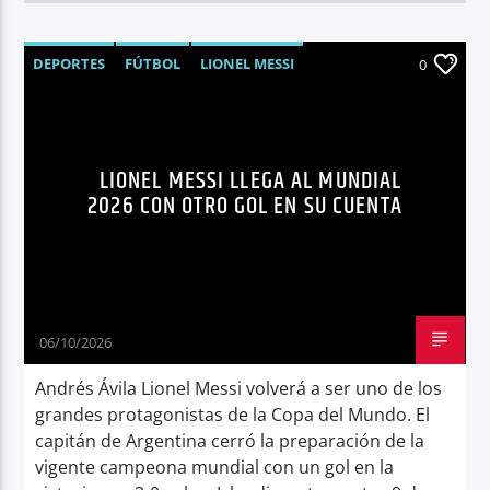
DEPORTES
FÚTBOL
LIONEL MESSI
0
MUNDIAL 2026
NOTICIAS
SELECCIÓN DE ARGENTINA
LIONEL MESSI LLEGA AL MUNDIAL
2026 CON OTRO GOL EN SU CUENTA
06/10/2026
Andrés Ávila Lionel Messi volverá a ser uno de los
grandes protagonistas de la Copa del Mundo. El
capitán de Argentina cerró la preparación de la
vigente campeona mundial con un gol en la