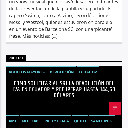
un show musical que no pasó desapercibido antes
de la presentación de la plantilla y su partido. El
rapero Switch, junto a Aczino, recordó a Lionel
Messi y Westcol, quienes estuvieron en paralelo
en un evento de Barcelona SC, con una ‘picante’
frase. Más noticias: […]
PODCAST
ADULTOS MAYORES
DEVOLUCIÓN
ECUADOR
CÓMO SOLICITAR AL SRI LA DEVOLUCIÓN DEL
NEGOCIOS
NOTICIAS
PERSONAS CON DISCAPACIDAD
IVA EN ECUADOR Y RECUPERAR HASTA 144,60
DÓLARES
AMT
NOTICIAS
PICO Y PLACA
QUITO
SANCIONES