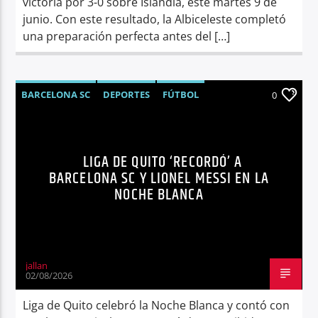
victoria por 3-0 sobre Islandia, este martes 9 de
junio. Con este resultado, la Albiceleste completó
una preparación perfecta antes del […]
BARCELONA SC
DEPORTES
FÚTBOL
0
LIGA DE QUITO
LIONEL MESSI
NOTICIAS
LIGA DE QUITO ‘RECORDÓ’ A
BARCELONA SC Y LIONEL MESSI EN LA
NOCHE BLANCA
jallan
02/08/2026
Liga de Quito celebró la Noche Blanca y contó con