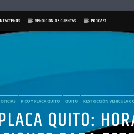
ONTACTENOS
RENDICIÓN DE CUENTAS
PODCAST
OTICIAS
PICO Y PLACA QUITO
QUITO
RESTRICCIÓN VEHICULAR 
 PLACA QUITO: HOR