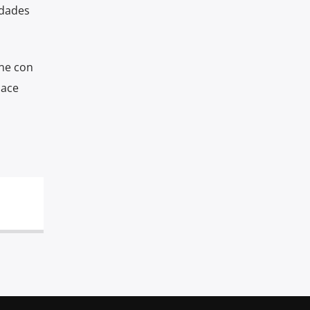
idades
ene con
ace