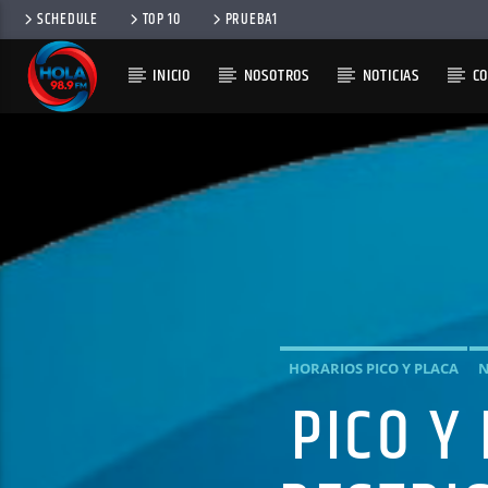
SCHEDULE
TOP 10
PRUEBA1
INICIO
NOSOTROS
NOTICIAS
C
RADIO HOLA
100
HORARIOS PICO Y PLACA
N
PICO Y