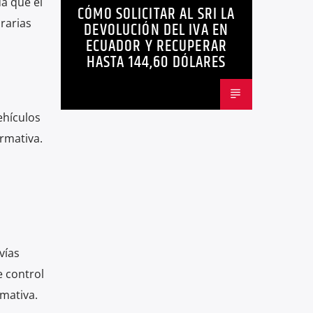
da que el
CÓMO SOLICITAR AL SRI LA
ECUADOR
NEGOCIOS
NOTICIAS
rarias
DEVOLUCIÓN DEL IVA EN
PERSONAS CON DISCAPACIDAD
ECUADOR Y RECUPERAR
HASTA 144,60 DÓLARES
ehículos
rmativa.
vías
 control
rmativa.