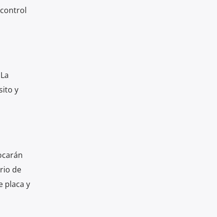
 control
 La
ito y
locarán
ario de
e placa y