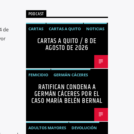
PODCAST
CARTAS
CARTAS A QUITO
NOTICIAS
4 de
yor
CARTAS A QUITO / 8 DE
OPINIÓN
AGOSTO DE 2026
FEMICIDIO
GERMÁN CÁCERES
RATIFICAN CONDENA A
MARÍA BELÉN BERNAL
NOTICIAS
GERMÁN CÁCERES POR EL
SEGURIDAD
CASO MARÍA BELÉN BERNAL
ADULTOS MAYORES
DEVOLUCIÓN