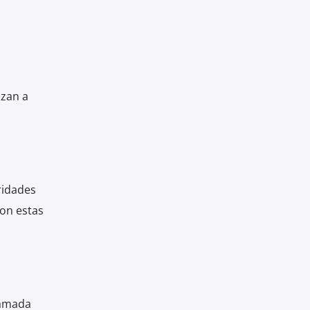
izan a
ridades
Con estas
lamada