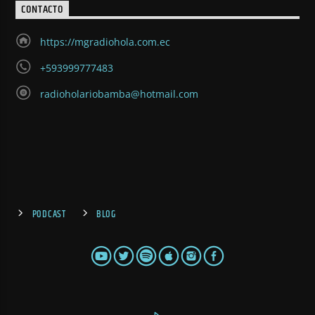
CONTACTO
https://mgradiohola.com.ec
+593999777483
radioholariobamba@hotmail.com
PODCAST
BLOG