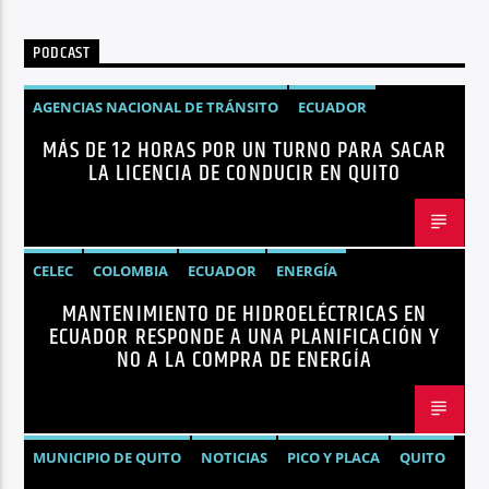
PODCAST
AGENCIAS NACIONAL DE TRÁNSITO
ECUADOR
MÁS DE 12 HORAS POR UN TURNO PARA SACAR
LICENCIAS
NOTICIAS
LA LICENCIA DE CONDUCIR EN QUITO
CELEC
COLOMBIA
ECUADOR
ENERGÍA
MANTENIMIENTO DE HIDROELÉCTRICAS EN
HIDROELÉCTRICAS
NOTICIAS
ECUADOR RESPONDE A UNA PLANIFICACIÓN Y
NO A LA COMPRA DE ENERGÍA
MUNICIPIO DE QUITO
NOTICIAS
PICO Y PLACA
QUITO