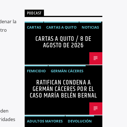
PODCAST
denar la
CARTAS
CARTAS A QUITO
NOTICIAS
etro
CARTAS A QUITO / 8 DE
OPINIÓN
AGOSTO DE 2026
FEMICIDIO
GERMÁN CÁCERES
RATIFICAN CONDENA A
MARÍA BELÉN BERNAL
NOTICIAS
GERMÁN CÁCERES POR EL
SEGURIDAD
CASO MARÍA BELÉN BERNAL
eden
oridades
ADULTOS MAYORES
DEVOLUCIÓN