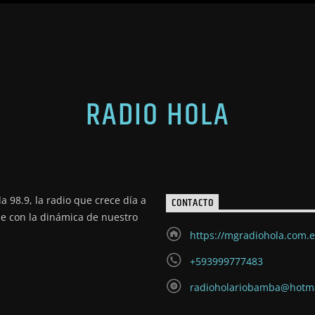
RADIO HOLA
a 98.9, la radio que crece día a
CONTACTO
de con la dinámica de nuestro
https://mgradiohola.com.
+593999777483
radioholariobamba@hotm