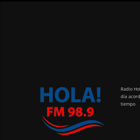
Radio Hol
día acor
tiempo