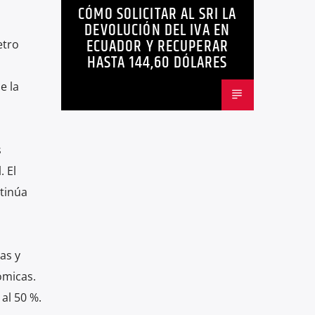
CÓMO SOLICITAR AL SRI LA
ECUADOR
NEGOCIOS
NOTICIAS
DEVOLUCIÓN DEL IVA EN
PERSONAS CON DISCAPACIDAD
ECUADOR Y RECUPERAR
etro
HASTA 144,60 DÓLARES
e la
s
 El
ntinúa
as y
ómicas.
 al 50 %.