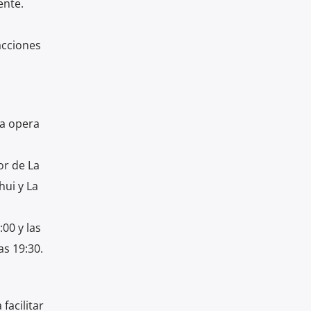
ente.
acciones
na opera
or de La
hui y La
00 y las
as 19:30.
facilitar