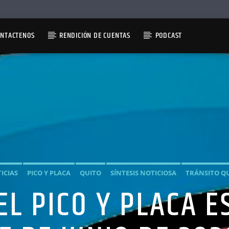
ONTACTENOS
RENDICIÓN DE CUENTAS
PODCAST
ICIAS
PICO Y PLACA
QUITO
SÍNTESIS NOTICIOSA
TRÁNSITO Q
EL PICO Y PLACA 