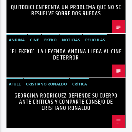
QUITOBICI ENFRENTA UN PROBLEMA QUE NO SE
EDITORIAL
METRO DE QUITO BICICLETA
RESUELVE SOBRE DOS RUEDAS
MOVILIDAD ACTIVA QUITO
MOVILIDAD SOSTENIBLE QUITO
NOTICIAS
PLAN MAESTRO MOVILIDAD QUITO
QUITOBICI
ANDINA
CINE
EKEKO
NOTICIAS
PELÍCULAS
‘EL EKEKO’: LA LEYENDA ANDINA LLEGA AL CINE
TENDENCIAS
TERROR
DE TERROR
AFULL
CRISTIANO RONALDO
CRÍTICA
GEORGINA RODRÍGUEZ DEFIENDE SU CUERPO
GEORGINA RODRÍGUEZ
NOTICIAS
REDES SOCIALES
ANTE CRÍTICAS Y COMPARTE CONSEJO DE
TENDENCIAS
TRENDING
VIRALES
CRISTIANO RONALDO