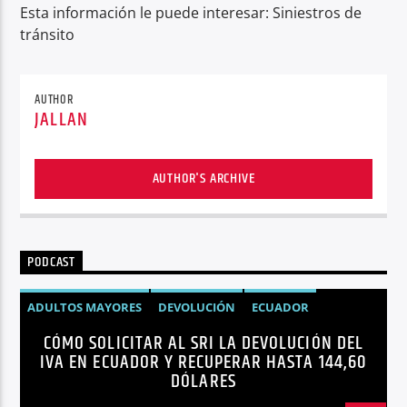
Esta información le puede interesar: Siniestros de
tránsito
AUTHOR
JALLAN
AUTHOR'S ARCHIVE
PODCAST
ADULTOS MAYORES
DEVOLUCIÓN
ECUADOR
CÓMO SOLICITAR AL SRI LA DEVOLUCIÓN DEL
NEGOCIOS
NOTICIAS
PERSONAS CON DISCAPACIDAD
IVA EN ECUADOR Y RECUPERAR HASTA 144,60
DÓLARES