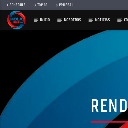
SCHEDULE
TOP 10
PRUEBA1
INICIO
NOSOTROS
NOTICIAS
C
RADIO HOLA
100
REND