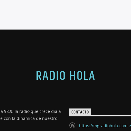
RADIO HOLA
a 98.9, la radio que crece día a
CONTACTO
de con la dinámica de nuestro
https://mgradiohola.com.