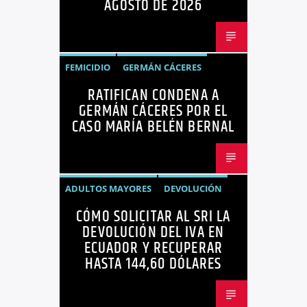
AGOSTO DE 2026
FEMICIDIO
GERMÁN CÁCERES
RATIFICAN CONDENA A
MARÍA BELÉN BERNAL
NOTICIAS
GERMÁN CÁCERES POR EL
SEGURIDAD
CASO MARÍA BELÉN BERNAL
ADULTOS MAYORES
DEVOLUCIÓN
CÓMO SOLICITAR AL SRI LA
ECUADOR
NEGOCIOS
NOTICIAS
DEVOLUCIÓN DEL IVA EN
PERSONAS CON DISCAPACIDAD
ECUADOR Y RECUPERAR
HASTA 144,60 DÓLARES