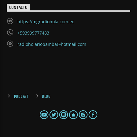
CONTACTO
https://mgradiohola.com.ec
+593999777483
radioholariobamba@hotmail.com
PODCAST
BLOG