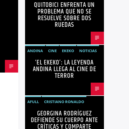
QUITOBICI ENFRENTA UN
CICLOVÍAS QUITO
EDITORIAL
PROBLEMA QUE NO SE
METRO DE QUITO BICICLETA
RESUELVE SOBRE DOS
RUEDAS
MOVILIDAD ACTIVA QUITO
MOVILIDAD SOSTENIBLE QUITO
NOTICIAS
ANDINA
CINE
EKEKO
NOTICIAS
PLAN MAESTRO MOVILIDAD QUITO
‘EL EKEKO’: LA LEYENDA
PELÍCULAS
TENDENCIAS
TERROR
QUITOBICI
ANDINA LLEGA AL CINE DE
TERROR
AFULL
CRISTIANO RONALDO
GEORGINA RODRÍGUEZ
CRÍTICA
GEORGINA RODRÍGUEZ
DEFIENDE SU CUERPO ANTE
NOTICIAS
REDES SOCIALES
CRÍTICAS Y COMPARTE