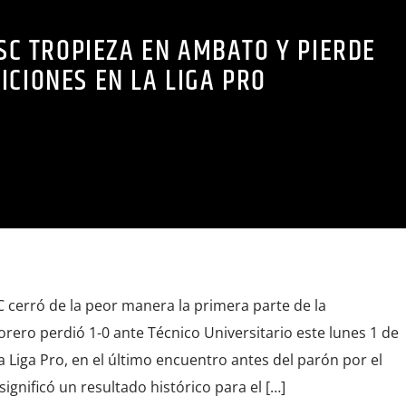
SC TROPIEZA EN AMBATO Y PIERDE
ICIONES EN LA LIGA PRO
 cerró de la peor manera la primera parte de la
rero perdió 1-0 ante Técnico Universitario este lunes 1 de
la Liga Pro, en el último encuentro antes del parón por el
significó un resultado histórico para el […]