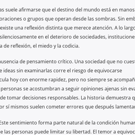
as suele afirmarse que el destino del mundo está en manos
oraciones o grupos que operan desde las sombras. Sin em
existe una reflexión distinta que merece atención. A lo largo
o silenciosamente en el deterioro de sociedades, institucione
 de reflexión, el miedo y la codicia.
 ausencia de pensamiento crítico. Una sociedad que no cues
te ideas sin examinarlas corre el riesgo de equivocarse
ircula hoy con enorme rapidez, pero no siempre se acompañ
as personas se acostumbran a seguir opiniones ajenas sin ev
d de tomar decisiones responsables. La historia demuestra q
or sí mismos suelen cometer errores que después lamenta
Este sentimiento forma parte natural de la condición human
las personas puede limitar su libertad. El temor a equivoc