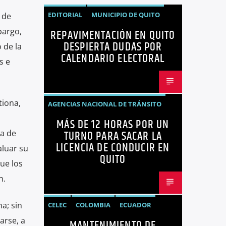
EDITORIAL
MUNICIPIO DE QUITO
 de
bargo,
REPAVIMENTACIÓN EN QUITO
NOTICIAS
OPINIÓN
QUITO
DESPIERTA DUDAS POR
 de la
REPAVIMENTACIÓN
CALENDARIO ELECTORAL
s e
tiona,
AGENCIAS NACIONAL DE TRÁNSITO
MÁS DE 12 HORAS POR UN
ECUADOR
LICENCIAS
NOTICIAS
TURNO PARA SACAR LA
a de
LICENCIA DE CONDUCIR EN
aluar su
QUITO
ue los
n.
a; sin
CELEC
COLOMBIA
ECUADOR
arse, a
MANTENIMIENTO DE
ENERGÍA
HIDROELÉCTRICAS