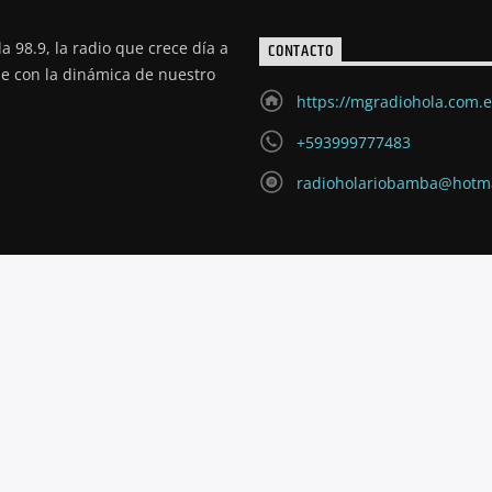
a 98.9, la radio que crece día a
CONTACTO
de con la dinámica de nuestro
https://mgradiohola.com.
+593999777483
radioholariobamba@hotm