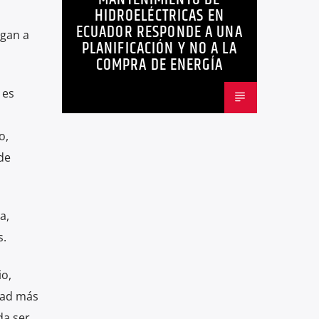
HIDROELÉCTRICAS EN
NOTICIAS
ECUADOR RESPONDE A UNA
egan a
PLANIFICACIÓN Y NO A LA
COMPRA DE ENERGÍA
 es
o,
de
a,
s.
io,
dad más
da ser