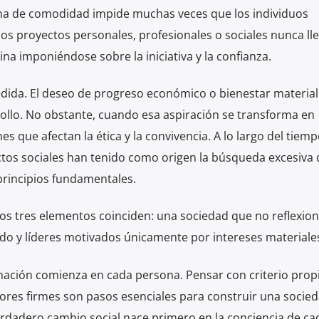
 zona de comodidad impide muchas veces que los individuos
os proyectos personales, profesionales o sociales nunca ll
a imponiéndose sobre la iniciativa y la confianza.
medida. El deseo de progreso económico o bienestar material
rollo. No obstante, cuando esa aspiración se transforma en
 que afectan la ética y la convivencia. A lo largo del tiemp
ctos sociales han tenido como origen la búsqueda excesiva 
principios fundamentales.
os tres elementos coinciden: una sociedad que no reflexion
do y líderes motivados únicamente por intereses materiale
rmación comienza en cada persona. Pensar con criterio prop
lores firmes son pasos esenciales para construir una socie
erdadero cambio social nace primero en la conciencia de ca