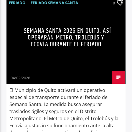
FERIADO
FERIADO SEMANA SANTA
0
NOTICIAS
QUITO
SEMANA SANTA
SÍNTESIS NOTICIOSA
SEMANA SANTA 2026 EN QUITO: ASÍ
TRANSPORTE MUNICIPAL
OPERARÁN METRO, TROLEBÚS Y
ECOVÍA DURANTE EL FERIADO
04/02/2026
El Municipio de Quito activará un operativo
especial de transporte durante el feriado de
Semana Santa. La medida busca asegurar
traslados ágiles y seguros en el Distrito
Metropolitano. El Metro de Quito, el Trolebús y la
Ecovía ajustarán su funcionamiento ante la alta