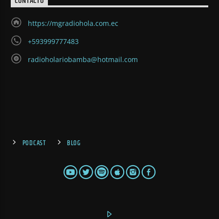
CONTACTO
https://mgradiohola.com.ec
+593999777483
radioholariobamba@hotmail.com
PODCAST
BLOG