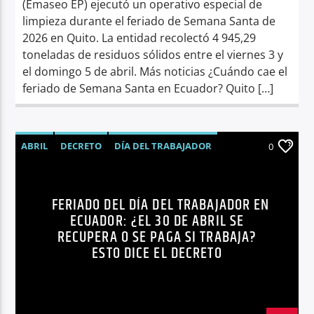
(Emaseo EP) ejecutó un operativo especial de
limpieza durante el feriado de Semana Santa de
2026 en Quito. La entidad recolectó 4 945,29
toneladas de residuos sólidos entre el viernes 3 y
el domingo 5 de abril. Más noticias ¿Cuándo cae el
feriado de Semana Santa en Ecuador? Quito […]
ABRIL
DECRETO
DÍA DEL TRABAJADOR
0
ECUADOR
FERIADO
NOTICIAS
FERIADO DEL DÍA DEL TRABAJADOR EN
ECUADOR: ¿EL 30 DE ABRIL SE
RECUPERA O SE PAGA SI TRABAJA?
ESTO DICE EL DECRETO