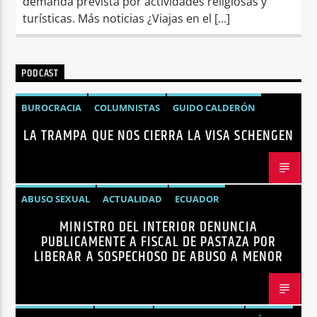
demanda prevista por actividades religiosas y
turísticas. Más noticias ¿Viajas en el […]
PODCAST
BUROCRACIA
COLUMNISTAS
GUIDO CALDERÓN
LA TRAMPA QUE NOS CIERRA LA VISA SCHENGEN
LIBRE COMERCIO
NOTICIAS
NOTICIAS ECUADOR
OPINIÓN
UNIÓN EUROPEA
ABUSO SEXUAL
ACTUALIDAD
ECUADOR
MINISTRO DEL INTERIOR DENUNCIA
JOHN REIMBERG
MINISTRO DEL INTERIOR
NOTICIAS
PUBLICAMENTE A FISCAL DE PASTAZA POR
SEGURIDAD
LIBERAR A SOSPECHOSO DE ABUSO A MENOR