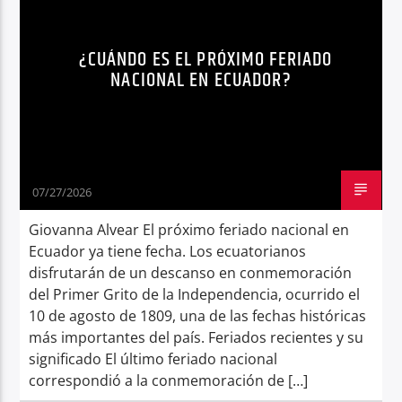
FERIADO
FERIADO NACIONAL ECUADOR
Radio hola
¿CUÁNDO ES EL PRÓXIMO FERIADO
NOTICIAS
SÍNTESIS NOTICIOSA
NACIONAL EN ECUADOR?
07/27/2026
Giovanna Alvear El próximo feriado nacional en
Ecuador ya tiene fecha. Los ecuatorianos
disfrutarán de un descanso en conmemoración
del Primer Grito de la Independencia, ocurrido el
10 de agosto de 1809, una de las fechas históricas
más importantes del país. Feriados recientes y su
significado El último feriado nacional
correspondió a la conmemoración de […]