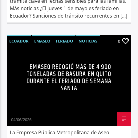
trámite clave en fechas sensibles para las familias.
Más noticias ¿El jueves 1 de mayo es feriado en
Ecuador? Sanciones de tránsito recurrentes en […]
ECUADOR
EMASEO
FERIADO
NOTICIAS
0
QUITO
SEMANA SANTA
SÍNTESIS NOTICIOSA
EMASEO RECOGIÓ MÁS DE 4 900
TONELADAS DE BASURA EN QUITO
DURANTE EL FERIADO DE SEMANA
SANTA
04/06/2026
La Empresa Pública Metropolitana de Aseo