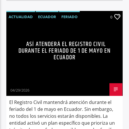
ACTUALIDAD
ECUADOR
FERIADO
0
FERIADO 1 DE MAYO
NOTICIAS
REGISTRO CIVIL
ASÍ ATENDERÁ EL REGISTRO CIVIL
DURANTE EL FERIADO DE 1 DE MAYO EN
ECUADOR
04/29/2026
El Registro Civil mantendrá atención durante el
feriado del 1 de mayo en Ecuador. Sin embargo,
no todos los servicios estarán disponibles. La
entidad activó un plan específico que prioriza un