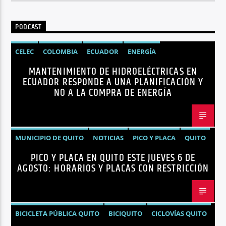
PODCAST
CELEC
COLOMBIA
ECUADOR
ENERGÍA
MANTENIMIENTO DE HIDROELÉCTRICAS EN
HIDROELÉCTRICAS
NOTICIAS
ECUADOR RESPONDE A UNA PLANIFICACIÓN Y
NO A LA COMPRA DE ENERGÍA
MUNICIPIO DE QUITO
NOTICIAS
PICO Y PLACA
QUITO
PICO Y PLACA EN QUITO ESTE JUEVES 6 DE
AGOSTO: HORARIOS Y PLACAS CON RESTRICCIÓN
BICICLETA PÚBLICA QUITO
BICIQUITO
CICLOVÍAS QUITO