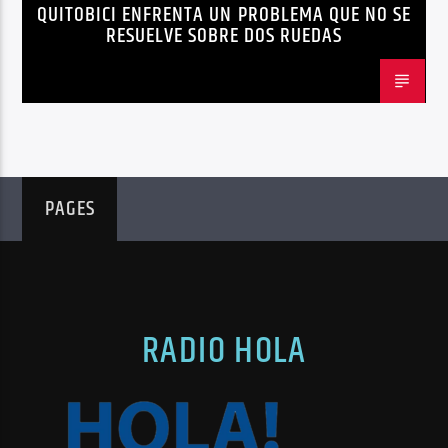
QUITOBICI ENFRENTA UN PROBLEMA QUE NO SE
EDITORIAL
METRO DE QUITO BICICLETA
RESUELVE SOBRE DOS RUEDAS
MOVILIDAD ACTIVA QUITO
MOVILIDAD SOSTENIBLE QUITO
NOTICIAS
PLAN MAESTRO MOVILIDAD QUITO
QUITOBICI
PAGES
RADIO HOLA