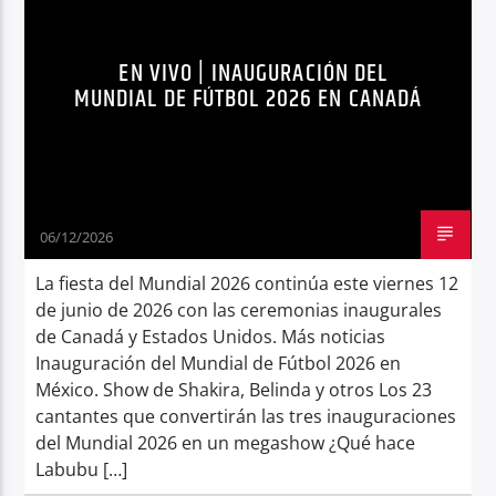
ENTRETENIMIENTO
KATTY PERRY
Radio hola
EN VIVO | INAUGURACIÓN DEL
MICHAEL BUBLÉ
NOTICIAS
TENDENCIAS
MUNDIAL DE FÚTBOL 2026 EN CANADÁ
06/12/2026
La fiesta del Mundial 2026 continúa este viernes 12
de junio de 2026 con las ceremonias inaugurales
de Canadá y Estados Unidos. Más noticias
Inauguración del Mundial de Fútbol 2026 en
México. Show de Shakira, Belinda y otros Los 23
cantantes que convertirán las tres inauguraciones
del Mundial 2026 en un megashow ¿Qué hace
Labubu […]