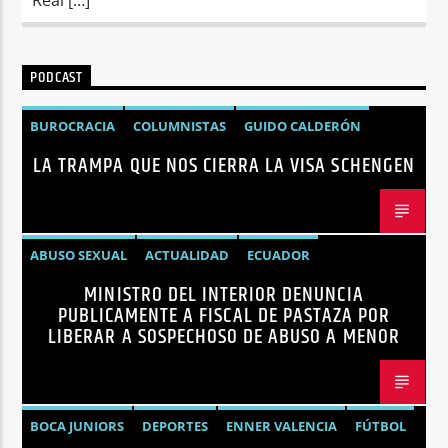
PODCAST
BUROCRACIA
COLUMNISTAS
GUIDO CALDERÓN
LA TRAMPA QUE NOS CIERRA LA VISA SCHENGEN
LIBRE COMERCIO
NOTICIAS
NOTICIAS ECUADOR
OPINIÓN
UNIÓN EUROPEA
ABUSO SEXUAL
ACTUALIDAD
ECUADOR
MINISTRO DEL INTERIOR DENUNCIA
JOHN REIMBERG
MINISTRO DEL INTERIOR
NOTICIAS
PUBLICAMENTE A FISCAL DE PASTAZA POR
SEGURIDAD
LIBERAR A SOSPECHOSO DE ABUSO A MENOR
BOCA JUNIORS
DEPORTES
ENNER VALENCIA
FÚTBOL