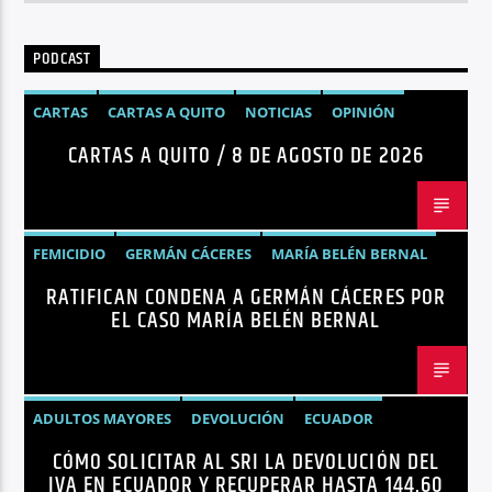
PODCAST
CARTAS
CARTAS A QUITO
NOTICIAS
OPINIÓN
CARTAS A QUITO / 8 DE AGOSTO DE 2026
FEMICIDIO
GERMÁN CÁCERES
MARÍA BELÉN BERNAL
RATIFICAN CONDENA A GERMÁN CÁCERES POR
NOTICIAS
SEGURIDAD
EL CASO MARÍA BELÉN BERNAL
ADULTOS MAYORES
DEVOLUCIÓN
ECUADOR
CÓMO SOLICITAR AL SRI LA DEVOLUCIÓN DEL
NEGOCIOS
NOTICIAS
PERSONAS CON DISCAPACIDAD
IVA EN ECUADOR Y RECUPERAR HASTA 144,60