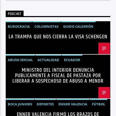
PODCAST
BUROCRACIA
COLUMNISTAS
GUIDO CALDERÓN
LA TRAMPA QUE NOS CIERRA LA VISA SCHENGEN
LIBRE COMERCIO
NOTICIAS
NOTICIAS ECUADOR
OPINIÓN
UNIÓN EUROPEA
ABUSO SEXUAL
ACTUALIDAD
ECUADOR
MINISTRO DEL INTERIOR DENUNCIA
JOHN REIMBERG
MINISTRO DEL INTERIOR
NOTICIAS
PUBLICAMENTE A FISCAL DE PASTAZA POR
SEGURIDAD
LIBERAR A SOSPECHOSO DE ABUSO A MENOR
BOCA JUNIORS
DEPORTES
ENNER VALENCIA
FÚTBOL
ENNER VALENCIA FIRMÓ LOS BRAZOS DE
NOTICIAS