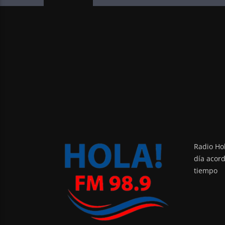
Radio Hol
día acor
tiempo