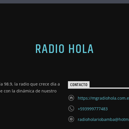
RADIO HOLA
a 98.9, la radio que crece día a
CONTACTO
de con la dinámica de nuestro
https://mgradiohola.com.
+593999777483
radioholariobamba@hotm