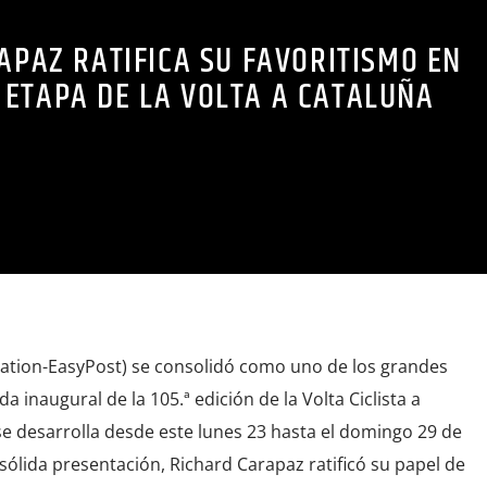
APAZ RATIFICA SU FAVORITISMO EN
 ETAPA DE LA VOLTA A CATALUÑA
ation-EasyPost) se consolidó como uno de los grandes
a inaugural de la 105.ª edición de la Volta Ciclista a
e desarrolla desde este lunes 23 hasta el domingo 29 de
ólida presentación, Richard Carapaz ratificó su papel de