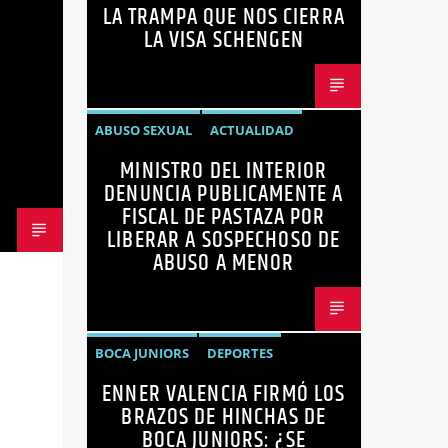
LA TRAMPA QUE NOS CIERRA
GUIDO CALDERÓN
LIBRE COMERCIO
LA VISA SCHENGEN
NOTICIAS
NOTICIAS ECUADOR
OPINIÓN
UNIÓN EUROPEA
ABUSO SEXUAL
ACTUALIDAD
MINISTRO DEL INTERIOR
ECUADOR
JOHN REIMBERG
DENUNCIA PUBLICAMENTE A
MINISTRO DEL INTERIOR
NOTICIAS
FISCAL DE PASTAZA POR
LIBERAR A SOSPECHOSO DE
SEGURIDAD
ABUSO A MENOR
BOCA JUNIORS
DEPORTES
ENNER VALENCIA FIRMÓ LOS
ENNER VALENCIA
FÚTBOL
BRAZOS DE HINCHAS DE
NOTICIAS
BOCA JUNIORS: ¿SE