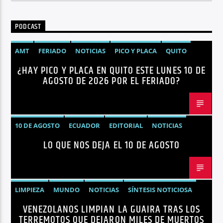
PODCAST
AMT
FERIADO
NOTICIAS
PICO Y PLACA
QUITO
¿HAY PICO Y PLACA EN QUITO ESTE LUNES 10 DE
AGOSTO DE 2026 POR EL FERIADO?
10 DE AGOSTO
ECUADOR
EDITORIAL
NOTICIAS
LO QUE NOS DEJA EL 10 DE AGOSTO
LIMPIEZA
MUNDO
NOTICIAS
SÍNTESIS NOTICIOSA
VENEZOLANOS LIMPIAN LA GUAIRA TRAS LOS
TERREMOTOS VENEZUELA
VENEZUELA
TERREMOTOS QUE DEJARON MILES DE MUERTOS