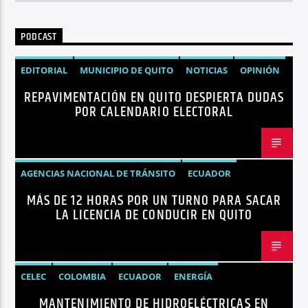
PODCAST
EDITORIAL
MUNICIPIO DE QUITO
NOTICIAS
OPINIÓN
REPAVIMENTACIÓN EN QUITO DESPIERTA DUDAS
QUITO
REPAVIMENTACIÓN
POR CALENDARIO ELECTORAL
AGENCIAS NACIONAL DE TRÁNSITO
ECUADOR
MÁS DE 12 HORAS POR UN TURNO PARA SACAR
LICENCIAS
NOTICIAS
LA LICENCIA DE CONDUCIR EN QUITO
CELEC
COLOMBIA
ECUADOR
ENERGÍA
MANTENIMIENTO DE HIDROELÉCTRICAS EN
HIDROELÉCTRICAS
NOTICIAS