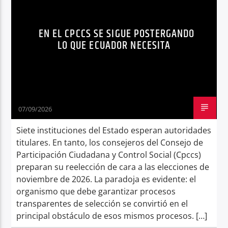
CONTROL SOCIAL
Radio hola
EN EL CPCCS SE SIGUE POSTERGANDO
DAVID ROSERO CPCCS
EDITORIAL
LO QUE ECUADOR NECESITA
NOTICIAS
RENOVACIÓN CNE ECUADOR
VOCALES CPCCS REELECCIÓN
07/09/2026
Siete instituciones del Estado esperan autoridades
titulares. En tanto, los consejeros del Consejo de
Participación Ciudadana y Control Social (Cpccs)
preparan su reelección de cara a las elecciones de
noviembre de 2026. La paradoja es evidente: el
organismo que debe garantizar procesos
transparentes de selección se convirtió en el
principal obstáculo de esos mismos procesos. […]