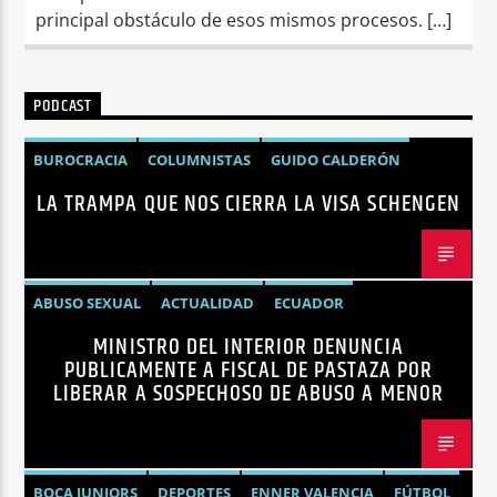
principal obstáculo de esos mismos procesos. […]
PODCAST
BUROCRACIA
COLUMNISTAS
GUIDO CALDERÓN
LA TRAMPA QUE NOS CIERRA LA VISA SCHENGEN
LIBRE COMERCIO
NOTICIAS
NOTICIAS ECUADOR
OPINIÓN
UNIÓN EUROPEA
ABUSO SEXUAL
ACTUALIDAD
ECUADOR
MINISTRO DEL INTERIOR DENUNCIA
JOHN REIMBERG
MINISTRO DEL INTERIOR
NOTICIAS
PUBLICAMENTE A FISCAL DE PASTAZA POR
SEGURIDAD
LIBERAR A SOSPECHOSO DE ABUSO A MENOR
BOCA JUNIORS
DEPORTES
ENNER VALENCIA
FÚTBOL