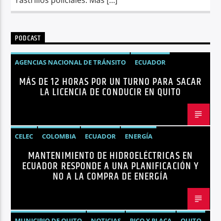
PODCAST
AGENCIAS NACIONAL DE TRÁNSITO
ECUADOR
MÁS DE 12 HORAS POR UN TURNO PARA SACAR
LICENCIAS
NOTICIAS
LA LICENCIA DE CONDUCIR EN QUITO
CELEC
COLOMBIA
ECUADOR
ENERGÍA
MANTENIMIENTO DE HIDROELÉCTRICAS EN
HIDROELÉCTRICAS
NOTICIAS
ECUADOR RESPONDE A UNA PLANIFICACIÓN Y
NO A LA COMPRA DE ENERGÍA
MUNICIPIO DE QUITO
NOTICIAS
PICO Y PLACA
QUITO