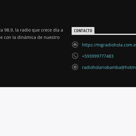
a 98.9, la radio que crece día a
CONTACTO
de con la dinámica de nuestro
https://mgradiohola.com.
+593999777483
radioholariobamba@hotm