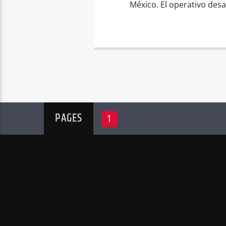
México. El operativo des
PAGES
1