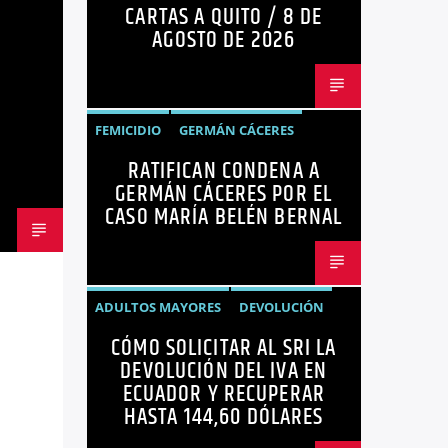
CARTAS A QUITO / 8 DE
OPINIÓN
AGOSTO DE 2026
FEMICIDIO
GERMÁN CÁCERES
RATIFICAN CONDENA A
MARÍA BELÉN BERNAL
NOTICIAS
GERMÁN CÁCERES POR EL
SEGURIDAD
CASO MARÍA BELÉN BERNAL
ADULTOS MAYORES
DEVOLUCIÓN
CÓMO SOLICITAR AL SRI LA
ECUADOR
NEGOCIOS
NOTICIAS
DEVOLUCIÓN DEL IVA EN
PERSONAS CON DISCAPACIDAD
ECUADOR Y RECUPERAR
HASTA 144,60 DÓLARES