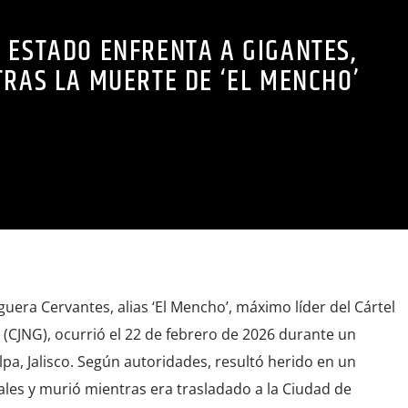
 ESTADO ENFRENTA A GIGANTES,
TRAS LA MUERTE DE ‘EL MENCHO’
era Cervantes, alias ‘El Mencho’, máximo líder del Cártel
(CJNG), ocurrió el 22 de febrero de 2026 durante un
lpa, Jalisco. Según autoridades, resultó herido en un
ales y murió mientras era trasladado a la Ciudad de