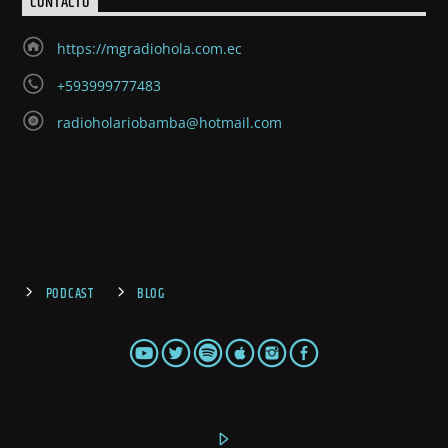
CONTACTO
https://mgradiohola.com.ec
+593999777483
radioholariobamba@hotmail.com
PODCAST
BLOG