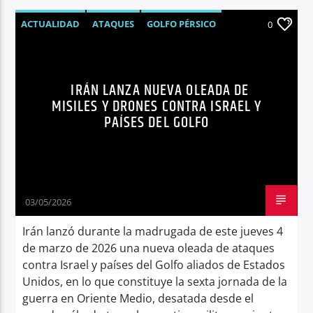
ACTUALIDAD
ATAQUES
GOLFO PÉRSICO
0
GUERRA
IRÁN
ISRAEL
MUNDO
NOTICIAS
IRÁN LANZA NUEVA OLEADA DE
MISILES Y DRONES CONTRA ISRAEL Y
PAÍSES DEL GOLFO
03/05/2026
Irán lanzó durante la madrugada de este jueves 4
de marzo de 2026 una nueva oleada de ataques
contra Israel y países del Golfo aliados de Estados
Unidos, en lo que constituye la sexta jornada de la
guerra en Oriente Medio, desatada desde el