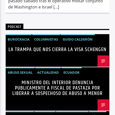
pasado sábado tras el operativo militar conjunto
de Washington e Israel […]
PODCAST
BUROCRACIA
COLUMNISTAS
GUIDO CALDERÓN
LA TRAMPA QUE NOS CIERRA LA VISA SCHENGEN
LIBRE COMERCIO
NOTICIAS
NOTICIAS ECUADOR
OPINIÓN
UNIÓN EUROPEA
ABUSO SEXUAL
ACTUALIDAD
ECUADOR
MINISTRO DEL INTERIOR DENUNCIA
JOHN REIMBERG
MINISTRO DEL INTERIOR
NOTICIAS
PUBLICAMENTE A FISCAL DE PASTAZA POR
SEGURIDAD
LIBERAR A SOSPECHOSO DE ABUSO A MENOR