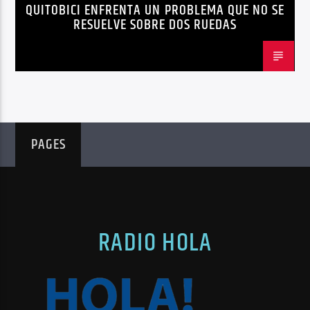
QUITOBICI ENFRENTA UN PROBLEMA QUE NO SE
EDITORIAL
METRO DE QUITO BICICLETA
RESUELVE SOBRE DOS RUEDAS
MOVILIDAD ACTIVA QUITO
MOVILIDAD SOSTENIBLE QUITO
NOTICIAS
PLAN MAESTRO MOVILIDAD QUITO
QUITOBICI
PAGES
RADIO HOLA