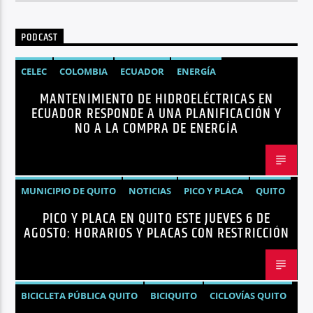
PODCAST
CELEC
COLOMBIA
ECUADOR
ENERGÍA
MANTENIMIENTO DE HIDROELÉCTRICAS EN
HIDROELÉCTRICAS
NOTICIAS
ECUADOR RESPONDE A UNA PLANIFICACIÓN Y
NO A LA COMPRA DE ENERGÍA
MUNICIPIO DE QUITO
NOTICIAS
PICO Y PLACA
QUITO
PICO Y PLACA EN QUITO ESTE JUEVES 6 DE
AGOSTO: HORARIOS Y PLACAS CON RESTRICCIÓN
BICICLETA PÚBLICA QUITO
BICIQUITO
CICLOVÍAS QUITO