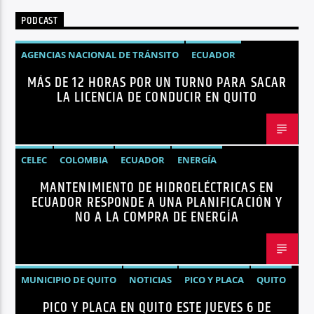
PODCAST
AGENCIAS NACIONAL DE TRÁNSITO
ECUADOR
MÁS DE 12 HORAS POR UN TURNO PARA SACAR
LICENCIAS
NOTICIAS
LA LICENCIA DE CONDUCIR EN QUITO
CELEC
COLOMBIA
ECUADOR
ENERGÍA
MANTENIMIENTO DE HIDROELÉCTRICAS EN
HIDROELÉCTRICAS
NOTICIAS
ECUADOR RESPONDE A UNA PLANIFICACIÓN Y
NO A LA COMPRA DE ENERGÍA
MUNICIPIO DE QUITO
NOTICIAS
PICO Y PLACA
QUITO
PICO Y PLACA EN QUITO ESTE JUEVES 6 DE