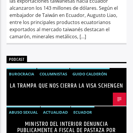
las exportaciones taiwanesas hacia Ecuador
alcanzaron los 143 millones de dólares. Según el
embajador de Taiwán en Ecuador, Augusto Liao,
entre los principales productos ecuatorianos
exportados al mercado taiwanés destacan el
camarón, minerales metálicos, […]
PODCAST
BUROCRACIA
COLUMNISTAS
GUIDO CALDERÓN
LA TRAMPA QUE NOS CIERRA LA VISA SCHENGEN
LIBRE COMERCIO
NOTICIAS
NOTICIAS ECUADOR
OPINIÓN
UNIÓN EUROPEA
ABUSO SEXUAL
ACTUALIDAD
ECUADOR
MINISTRO DEL INTERIOR DENUNCIA
JOHN REIMBERG
MINISTRO DEL INTERIOR
NOTICIAS
PUBLICAMENTE A FISCAL DE PASTAZA POR