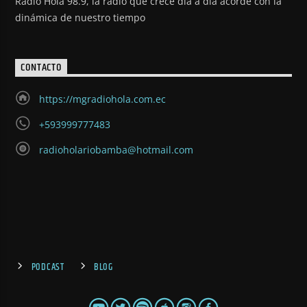
Radio Hola 98.9, la radio que crece día a día acorde con la
dinámica de nuestro tiempo
CONTACTO
https://mgradiohola.com.ec
+593999777483
radioholariobamba@hotmail.com
PODCAST
BLOG