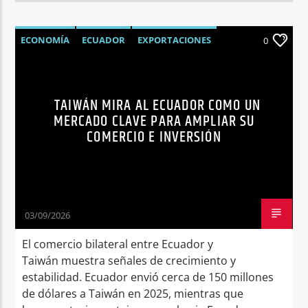
ECONOMÍA
ECUADOR
EXPORTACIONES
0
IMPORTACIONES
LÍDERES
NOTICIAS
SÍNTESIS NOTICIOSA
TAIWÁN
TAIWÁN MIRA AL ECUADOR COMO UN
MERCADO CLAVE PARA AMPLIAR SU
COMERCIO E INVERSIÓN
03/09/2026
El comercio bilateral entre Ecuador y
Taiwán muestra señales de crecimiento y
estabilidad. Ecuador envió cerca de 150 millones
de dólares a Taiwán en 2025, mientras que