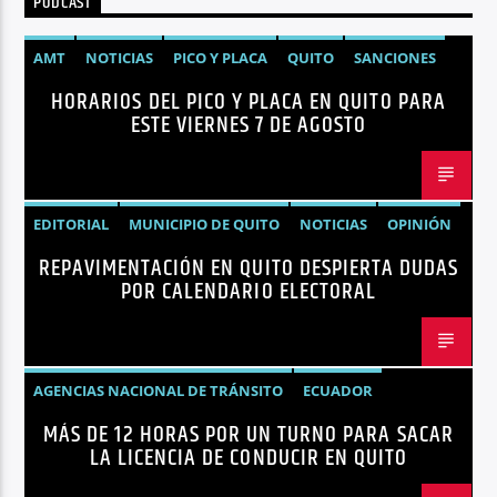
PODCAST
Radio hola
AMT
NOTICIAS
PICO Y PLACA
QUITO
SANCIONES
HORARIOS DEL PICO Y PLACA EN QUITO PARA
ESTE VIERNES 7 DE AGOSTO
EDITORIAL
MUNICIPIO DE QUITO
NOTICIAS
OPINIÓN
REPAVIMENTACIÓN EN QUITO DESPIERTA DUDAS
QUITO
REPAVIMENTACIÓN
POR CALENDARIO ELECTORAL
AGENCIAS NACIONAL DE TRÁNSITO
ECUADOR
MÁS DE 12 HORAS POR UN TURNO PARA SACAR
LICENCIAS
NOTICIAS
LA LICENCIA DE CONDUCIR EN QUITO