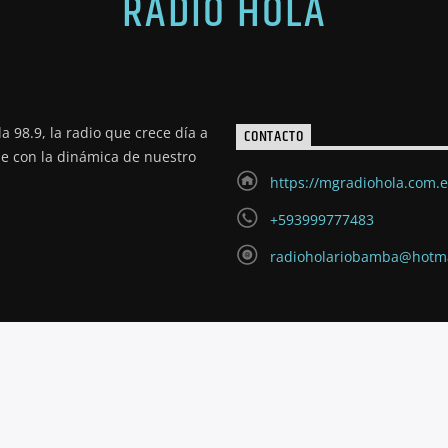
RADIO HOLA
a 98.9, la radio que crece día a
CONTACTO
de con la dinámica de nuestro
https://mgradiohola.com.
+593999777483
radioholariobamba@hotm