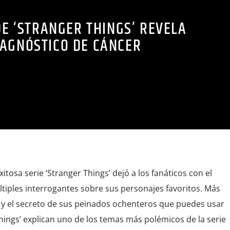
DE ‘STRANGER THINGS’ REVELA
IAGNÓSTICO DE CÁNCER
xitosa serie ‘Stranger Things’ dejó a los fanáticos con el
tiples interrogantes sobre sus personajes favoritos. Más
’ y el secreto de sus peinados ochenteros que puedes usar
hings’ explican uno de los temas más polémicos de la serie