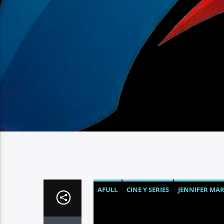
AFULL
CINE Y SERIES
JENNIFER MA
STRANGER THINGS 5
SUSAN HARGRO