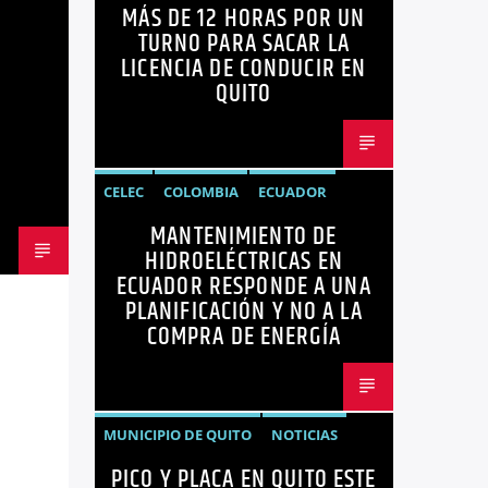
MÁS DE 12 HORAS POR UN
ECUADOR
LICENCIAS
NOTICIAS
TURNO PARA SACAR LA
LICENCIA DE CONDUCIR EN
QUITO
CELEC
COLOMBIA
ECUADOR
MANTENIMIENTO DE
ENERGÍA
HIDROELÉCTRICAS
HIDROELÉCTRICAS EN
NOTICIAS
ECUADOR RESPONDE A UNA
PLANIFICACIÓN Y NO A LA
COMPRA DE ENERGÍA
MUNICIPIO DE QUITO
NOTICIAS
PICO Y PLACA EN QUITO ESTE
PICO Y PLACA
QUITO