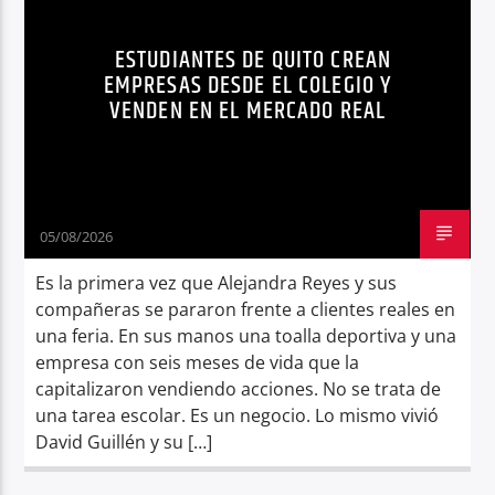
EMPRESAS JÓVENES QUITO
Radio hola
ESTUDIANTES DE QUITO CREAN
ESTUDIANTES BACHILLERATO
FITUP
EMPRESAS DESDE EL COLEGIO Y
VENDEN EN EL MERCADO REAL
INNOVACIÓN EDUCATIVA
KUNTUR SPORTS
LA COMPAÑÍA JUNIOR ACHIEVEMENT
NEGOCIOS
NOTICIAS
UDLA
05/08/2026
Es la primera vez que Alejandra Reyes y sus
compañeras se pararon frente a clientes reales en
una feria. En sus manos una toalla deportiva y una
empresa con seis meses de vida que la
capitalizaron vendiendo acciones. No se trata de
una tarea escolar. Es un negocio. Lo mismo vivió
David Guillén y su […]