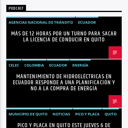
PODCAST
AGENCIAS NACIONAL DE TRÁNSITO
ECUADOR
MÁS DE 12 HORAS POR UN TURNO PARA SACAR
LICENCIAS
NOTICIAS
LA LICENCIA DE CONDUCIR EN QUITO
CELEC
COLOMBIA
ECUADOR
ENERGÍA
MANTENIMIENTO DE HIDROELÉCTRICAS EN
HIDROELÉCTRICAS
NOTICIAS
ECUADOR RESPONDE A UNA PLANIFICACIÓN Y
NO A LA COMPRA DE ENERGÍA
MUNICIPIO DE QUITO
NOTICIAS
PICO Y PLACA
QUITO
PICO Y PLACA EN QUITO ESTE JUEVES 6 DE