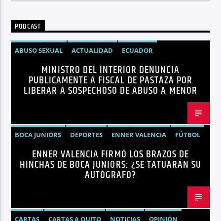
PODCAST
ABUSO SEXUAL
ACTUALIDAD
ECUADOR
MINISTRO DEL INTERIOR DENUNCIA
JOHN REIMBERG
MINISTRO DEL INTERIOR
NOTICIAS
PUBLICAMENTE A FISCAL DE PASTAZA POR
SEGURIDAD
LIBERAR A SOSPECHOSO DE ABUSO A MENOR
BOCA JUNIORS
DEPORTES
ENNER VALENCIA
FÚTBOL
ENNER VALENCIA FIRMÓ LOS BRAZOS DE
NOTICIAS
HINCHAS DE BOCA JUNIORS: ¿SE TATUARÁN SU
AUTÓGRAFO?
CARTAS
CARTAS A QUITO
NOTICIAS
OPINIÓN